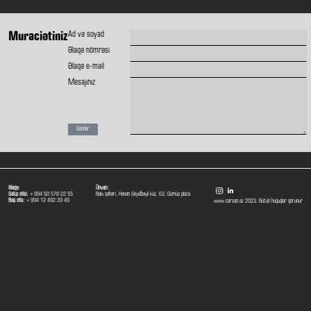
Ad və soyad
Muraciətiniz
Əlaqə nömrəsi
Əlaqə e-mail
Mesajınız
Göndər
Əlaqə:
Ünvan:
Satış ofisi:
+994 50 578 22 55
Bakı şəhəri, Həsən Seyidbəyli küç. 63, Gümüş plaza
Baş ofis:
+994 12 492 39 49
www.carsan.az 2023. Bütün hüquqlar qorunur