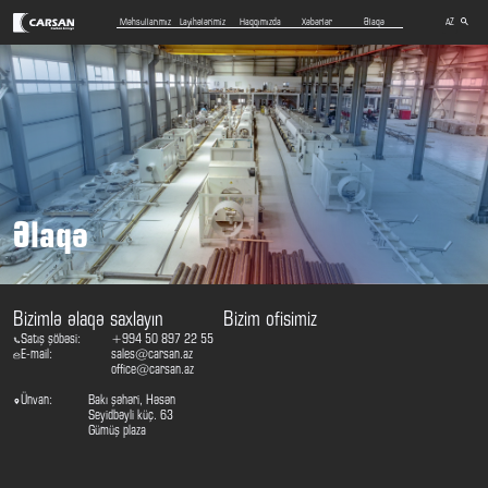
Məhsullarımız
Layihələrimiz
Haqqımızda
Xəbərlər
Əlaqə
AZ
EN
RU
Əlaqə
Bizimlə əlaqə saxlayın
Bizim ofisimiz
Satış şöbəsi:
+994 50 897 22 55
E-mail:
sales@carsan.az
office@carsan.az
Ünvan:
Bakı şəhəri, Həsən
Seyidbəyli küç. 63
Gümüş plaza