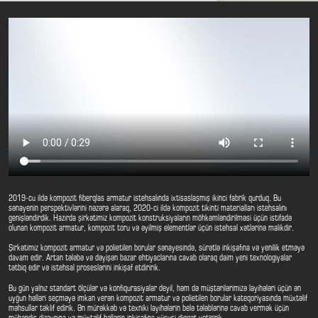
2019-cu ildə kompozit fiberqlas armatur istehsalında ixtisaslaşmış ikinci fabrik qurduq. Bu
sənayenin perspektivlərini nəzərə alaraq, 2020-ci ildə kompozit tikinti materialları istehsalını
genişləndirdik. Hazırda şirkətimiz kompozit konstruksiyaların möhkəmləndirilməsi üçün istifadə
olunan kompozit armatur, kompozit toru və əyilmiş elementlər üçün istehsal xətlərinə malikdir.
Şirkətimiz kompozit armatur və polietilen borular sənayesində, sürətlə inkişafına və yenilik etməyə
davam edir. Artan tələbə və dəyişən bazar ehtiyaclarına cavab olaraq daim yeni texnologiyalar
tətbiq edir və istehsal proseslərini inkişaf etdiririk.
Bu gün yalnız standart ölçülər və konfiqurasiyalar deyil, həm də müştərilərimizə layihələri üçün ən
uyğun həlləri seçməyə imkan verən kompozit armatur və polietilen borular kateqoriyasında müxtəlif
məhsullar təklif edirik. Ən mürəkkəb və texniki layihələrin belə tələblərinə cavab vermək üçün