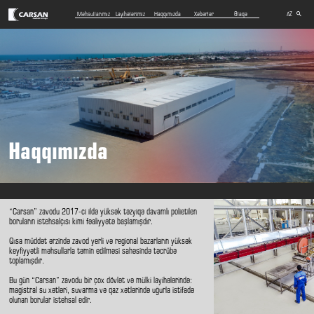
Məhsullarımız
Layihələrimiz
Haqqımızda
Xəbərlər
Əlaqə
AZ
EN
RU
Haqqımızda
“Carsan” zavodu 2017-ci ildə yüksək təzyiqə davamlı polietilen
boruların istehsalçısı kimi fəaliyyətə başlamışdır.
Qısa müddət ərzində zavod yerli və regional bazarların yüksək
keyfiyyətli məhsullarla təmin edilməsi sahəsində təcrübə
toplamışdır.
Bu gün “Carsan” zavodu bir çox dövlət və mülki layihələrində:
magistral su xətləri, suvarma və qaz xətlərində uğurla istifadə
olunan borular istehsal edir.