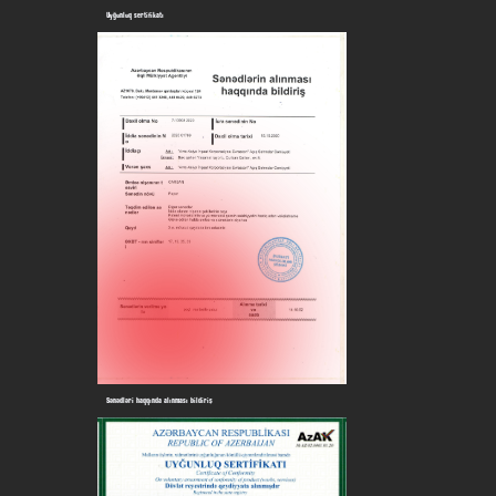
Uyğunluq sertifikatı
Sənədləri haqqında alınması bildiriş