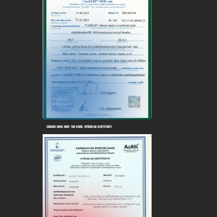
CARSAN MMC HDPE 100 BORU, UYĞUNLUQ SERTİFİKATI