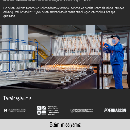
mühəndis dizaynına və müxtəlif həllərin inkişafına xüsusi diqqət yetiririk.
Biz tikinti və kənd təsərrüfatı sahəsində nailiyyətlərlə fəxr edir və bundan sonra da inkişaf etməyə
çalışırıq. Yerli bazarı keyfiyyətli tikinti materialları ilə təmin etmək üçün istehsalımız hər gün
genişlənir.
Tərəfdaşlarımız
Bizim missiyamız