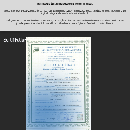
Bizim missiyamız daim təkmilləşməyə və optimal nəticələrə nail olmaqdır.
Məqsədimiz kompozit armatur və polietilen borular bazarında müştərilərimizin ehtiyaclarını ödəmək və uzunmüddətli tərəfdaşlıq qurmaqdır. Tərəfdaşlarımız üçün
ən yüksək keyfiyyətə malik innovativ materiallar istehsal edirik.
Azərbaycanda müasir texnoloji nailiyyətlərdən istifadə edərək, həm tikinti, həm də kənd təsərrüfatı sahələrinin inkişaf dinamikasını artırırıq. Yenilik etmək və
prosesləri yaxşılaşdırmaq istəyimiz bu əsas sektorların yüksəldilməsinə, davamlı böyümə və rifahın təmin olunmasına töhfə verir.
Sertifikatlar